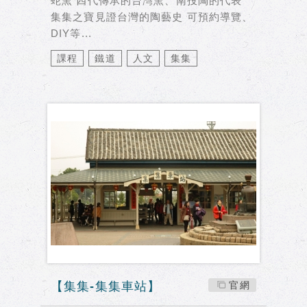
蛇窯 四代傳承的台灣窯、南投陶的代表
集集之寶見證台灣的陶藝史 可預約導覽、
DIY等...
課程
鐵道
人文
集集
【集集-集集車站】
官網