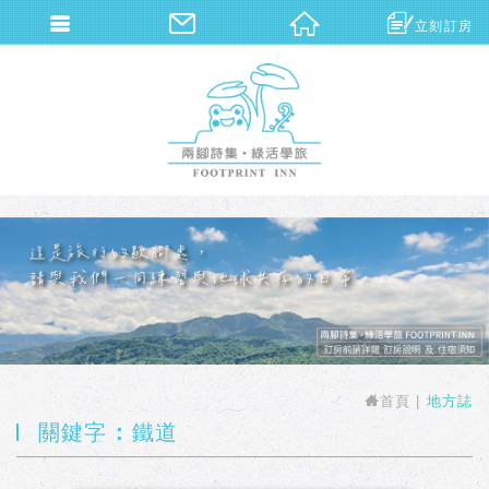
立刻訂房
兩腳詩集概念旅館
首頁
地方誌
關鍵字 : 鐵道