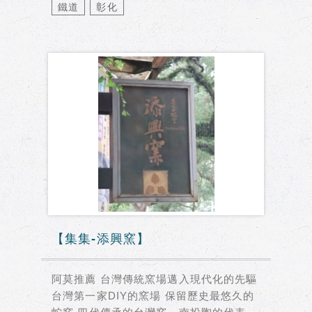
鐵道
彰化
【集集-添興窯】
阿莫推薦 台灣傳統窯場邁入現代化的先驅
台灣第一家DIY的窯場 保留歷史最悠久的