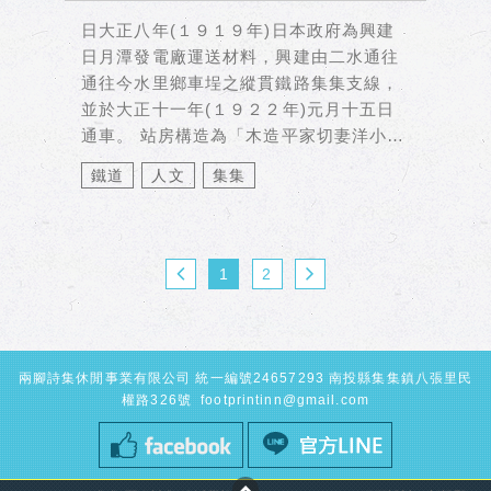
日大正八年(１９１９年)日本政府為興建
日月潭發電廠運送材料，興建由二水通往
通往今水里鄉車埕之縱貫鐵路集集支線，
並於大正十一年(１９２２年)元月十五日
通車。 站房構造為「木造平家切妻洋小
屋」意指木構造、...
鐵道
人文
集集
1
2
兩腳詩集休閒事業有限公司 統一編號24657293 南投縣集集鎮八張里民
權路326號
footprintinn@gmail.com
TOP