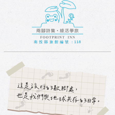
南 投 縣 旅 館 編 號 ：118