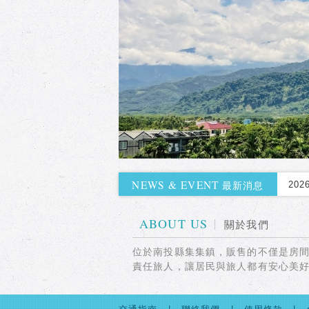
202
NEWS & EVENT
202
最新消息
202
ABOUT US
關於我們
202
位於南投縣集集鎮，販售的不僅是房
202
責任旅人，讓居民與旅人都有安心美好體驗。 Foot
202
202