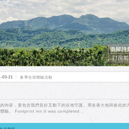
4-11-07
中衛發展中心參訪
6-03-21
春季住宿體驗活動
6-03-17
兒童入住指南
6-03-15
自然觀察住宿優惠 | 賞鷹・賞螢慢旅行
間的內容，更包含我們良好互動下的在地守護。用友善大地與彼此的
5-12-30
謝謝 2025，2026新年快樂！
print inn.It was completed...
5-10-06
居遊旅人方案正式啟動！
5-08-25
旅行，是過客也是歸人——「居遊」的慢生活魅力